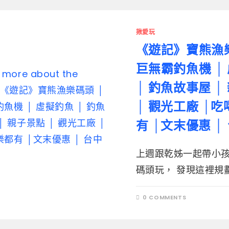
揪愛玩
《遊記》寶熊漁樂
巨無霸釣魚機 │
│ 釣魚故事屋 │
│ 觀光工廠 │
有 │文末優惠 │
上週跟乾姊一起帶小
碼頭玩， 發現這裡規劃
0 COMMENTS