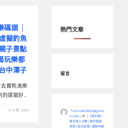
碼頭 │
熱門文章
 虛擬釣魚
 親子景點
吃喝玩樂都
 台中潭子
留言
孩去寶熊漁樂
的還蠻好...
17 3 月, 2021
「
minnie39431@gma
il.com
」於〈
《旅平險》
東京海上日動│海外旅遊
保險│旺旺友聯│理賠申請