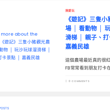
揪愛玩
《遊記》三隻小
場 │ 看動物 │
滑梯 │ 親子、打
嘉義民雄
這個農場最近真的很紅
FB常常看到朋友打卡在這
0 COMMENTS
POSTS