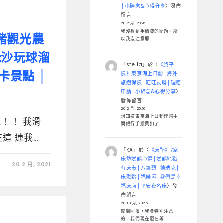
│小碎念&心得分享
〉發佈
留言
20 2 月, 2026
我沒想到手續費的問題，所
豬觀光農
以我沒注意耶… …
 玩沙玩球溜
「
stella
」於〈
《旅平
卡景點 │
險》東京海上日動│海外
旅遊保險│旺旺友聯│理賠
申請│小碎念&心得分享
〉
發佈留言
20 2 月, 2026
想知道東京海上日動理賠中
！！ 我滑
間銀行手續費扣了…
 連我...
「
KA
」於〈
《床墊》7家
床墊試躺心得│試躺地獄│
20 2 月, 2021
有床市│八鐘頭│德瑞克│
床聚點│福樂添│我們是幸
福床店│平安夜名床
〉發
佈留言
28 10 月, 2025
感謝回覆，我會特別注意
的，我們現在還在等…