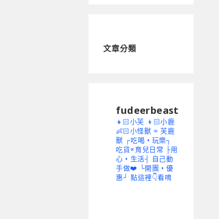
文章分類
fudeerbeast
👧🏻小芙 👦🏻小鹿
👶🏻小怪獸 = 芙鹿
獸
┌吃喝 • 玩樂┐
吃貨×育兒日常
├用
心 • 生活┤ 自己動
手做❤️
└開團 • 優
惠┘ 點這裡👇看唷