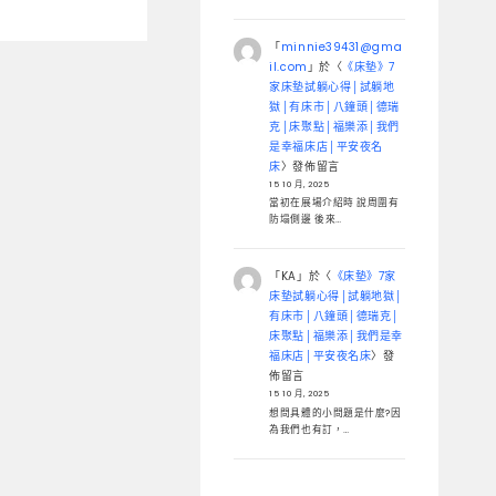
「
minnie39431@gma
il.com
」於〈
《床墊》7
家床墊試躺心得│試躺地
獄│有床市│八鐘頭│德瑞
克│床聚點│福樂添│我們
是幸福床店│平安夜名
床
〉發佈留言
15 10 月, 2025
當初在展場介紹時 說周圍有
防塌側邊 後來…
「
KA
」於〈
《床墊》7家
床墊試躺心得│試躺地獄│
有床市│八鐘頭│德瑞克│
床聚點│福樂添│我們是幸
福床店│平安夜名床
〉發
佈留言
15 10 月, 2025
想問具體的小問題是什麼?因
為我們也有訂，…