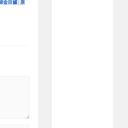
締金目鱸│原