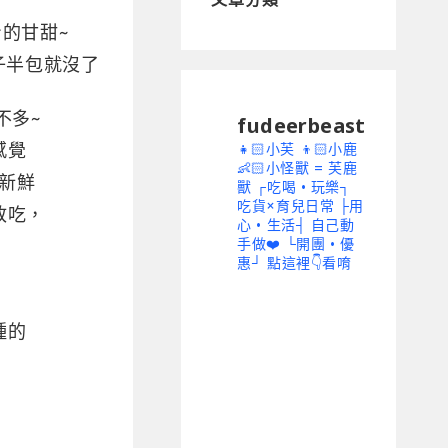
的甘甜~
子半包就沒了
不多~
fudeerbeast
感覺
👧🏻小芙 👦🏻小鹿
👶🏻小怪獸 = 芙鹿
新鮮
獸
┌吃喝 • 玩樂┐
吃貨×育兒日常
├用
敢吃，
心 • 生活┤ 自己動
手做❤️
└開團 • 優
惠┘ 點這裡👇看唷
種的