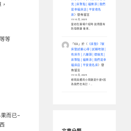
單，
克│床聚點│福樂添│我們
是幸福床店│平安夜名
床
〉發佈留言
15 10 月, 2025
當初在展場介紹時 說周圍有
防塌側邊 後來…
…等等
「
KA
」於〈
《床墊》7家
床墊試躺心得│試躺地獄│
有床市│八鐘頭│德瑞克│
床聚點│福樂添│我們是幸
福床店│平安夜名床
〉發
佈留言
15 10 月, 2025
想問具體的小問題是什麼?因
為我們也有訂，…
果而已~
西
文章分類