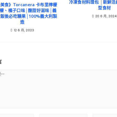
冷凍食材料理包 │新鮮活
美食》Torcanera 卡布里檸檬
型食材
檸檬、橘子口味│酸甜好滋味│義
飯後必吃糖果│100%義大利製
20 6 月, 2024
造
12 6 月, 2023
言