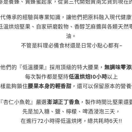
泰是養蜂、賣蜂蜜起家，從第三代開始賣南北貨到現在
五代傳承的經驗與專業知識，讓他們把原料融入現代健康
低溫烘焙堅果、自家研磨穀物、香醇芝麻醬與各類天然
油。
不管是料理必備食材還是日常小點心都有~
他們的『低溫腰果』採用頂級的特大腰果，
無調味零添
每次製作都是堅持
低溫烘焙10小時
以上
這樣能夠鎖住
腰果本身的輕香甜
，還可以保留原本的營養
『杏仁小魚乾』嚴選
澎湖正丁香魚
，製作時間比堅果還
先是加入糖、鹽、檸檬、啤酒浸泡三天，
在進行72小時得低溫烘烤，總共耗時6天!!