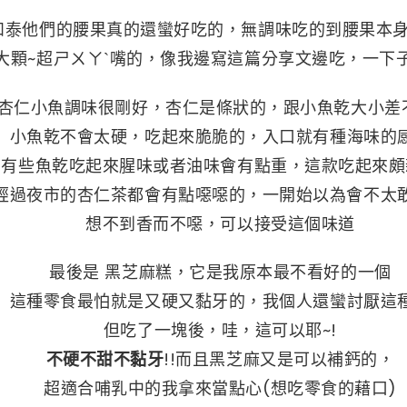
和泰他們的腰果真的還蠻好吃的，無調味吃的到腰果本身
大顆~超ㄕㄨㄚˋ嘴的，像我邊寫這篇分享文邊吃，一下
杏仁小魚調味很剛好，杏仁是條狀的，跟小魚乾大小差
小魚乾不會太硬，吃起來脆脆的，入口就有種海味的
有些魚乾吃起來腥味或者油味會有點重，這款吃起來頗
經過夜市的杏仁茶都會有點噁噁的，一開始以為會不太
想不到香而不噁，可以接受這個味道
最後是 黑芝麻糕，它是我原本最不看好的一個
這種零食最怕就是又硬又黏牙的，我個人還蠻討厭這
但吃了一塊後，哇，這可以耶~!
不硬不甜不黏牙
!!而且黑芝麻又是可以補鈣的，
超適合哺乳中的我拿來當點心(想吃零食的藉口
)