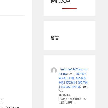
熱門文章
留言
「
minnie39431@gma
il.com
」於〈
《旅平險》
東京海上日動│海外旅遊
保險│旺旺友聯│理賠申請
│小碎念&心得分享
〉發佈
留言
20 2 月, 2026
我沒想到手續費的問題，所
店
以我沒注意耶… …