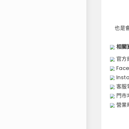
也是
相關資訊
​ 官
​ Fa
​ In
​ 客
​ 門
​ 營業