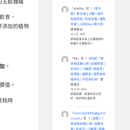
的五穀雜糧
「
stella
」於〈
《旅平
險》東京海上日動│海外
飲食，
旅遊保險│旺旺友聯│理賠
申請│小碎念&心得分享
〉
零添加的植物
發佈留言
20 2 月, 2026
想知道東京海上日動理賠中
間銀行手續費扣了…
「
KA
」於〈
《床墊》7家
床墊試躺心得│試躺地獄│
加
。
有床市│八鐘頭│德瑞克│
床聚點│福樂添│我們是幸
福床店│平安夜名床
〉發
價值。
佈留言
28 10 月, 2025
感謝回覆，我會特別注意
的，我們現在還在等…
要耗時
「
minnie39431@gma
il.com
」於〈
《床墊》7
家床墊試躺心得│試躺地
獄│有床市│八鐘頭│德瑞