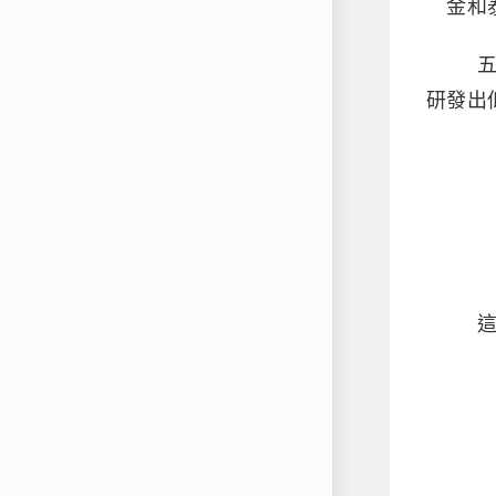
金和
研發出