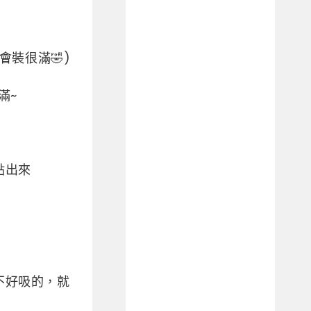
會裝很滿🤣)
滿~
點出來
不好吸的，就