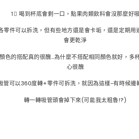
1⃣ 喝到杯底會剩一口，點果肉類飲料會沒那麼好
然各零件可以拆洗，但有些地方還是會卡垢，還是定期用
會更乾淨
帶顏色的搭配真的很醜…為什麼不搭配相同顏色就好，多
心很醜
⃣吸管可以360度轉+零件可拆洗，就因為這樣~有時候邊
轉一轉吸管頭會掉下來(可能我太粗魯!?)