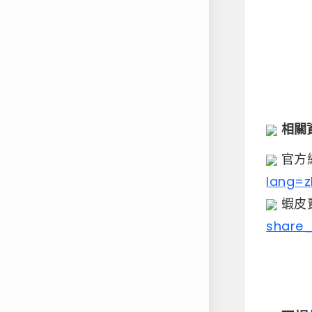
相關資訊
​ 官
lang=
​ 蝦
share