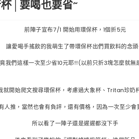
杯│要喝也要省~
前陣子宣布7/1 開始用環保杯，1個折5元
讓愛喝手搖飲的我萌生了帶環保杯出們買飲料的念頭
竟我們這樣一次至少省10元耶!!(以前只折3塊怎麼就無感
我就開始爬文搜尋環保杯，考慮過大象杯、Tritan珍奶
有人推，當然也會有負評，還有價格，因為一次至少會
所以看了一陣子還是遲遲都沒下手