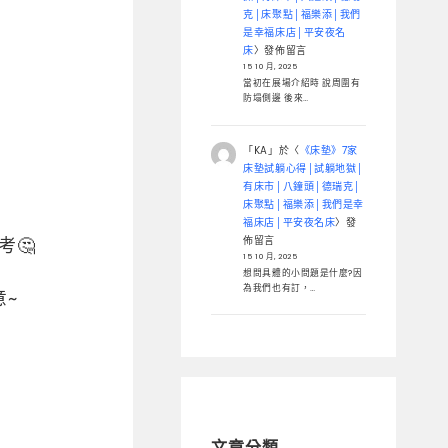
克│床聚點│福樂添│我們
是幸福床店│平安夜名
床
〉發佈留言
15 10 月, 2025
當初在展場介紹時 說周圍有
防塌側邊 後來…
「
KA
」於〈
《床墊》7家
床墊試躺心得│試躺地獄│
有床市│八鐘頭│德瑞克│
床聚點│福樂添│我們是幸
福床店│平安夜名床
〉發
佈留言
🤔
15 10 月, 2025
想問具體的小問題是什麼?因
為我們也有訂，…
意~
文章分類