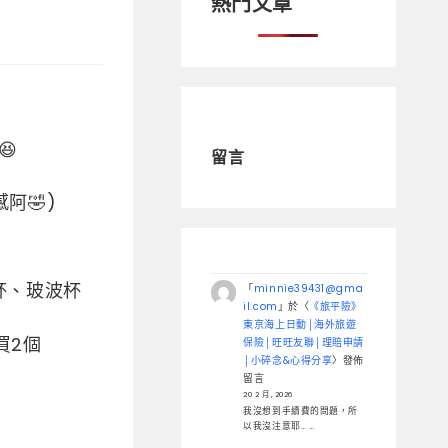
熱門文章

留言
阿🤣)
杯、玻波杯
「
minnie39431@gma
il.com
」於〈
《旅平險》
東京海上日動│海外旅遊
買2個
保險│旺旺友聯│理賠申請
│小碎念&心得分享
〉發佈
留言
20 2 月, 2026
我沒想到手續費的問題，所
以我沒注意耶… …