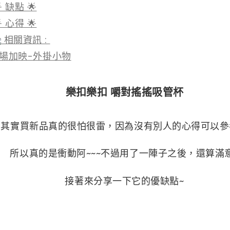
 缺點 🌟
 心得 🌟
相關資訊 : ​
同場加映-外掛小物
樂扣樂扣 嚼對搖搖吸管杯
其實買新品真的很怕很雷，因為沒有別人的心得可以參考
所以真的是衝動阿~~~不過用了一陣子之後，還算滿
接著來分享一下它的優缺點~