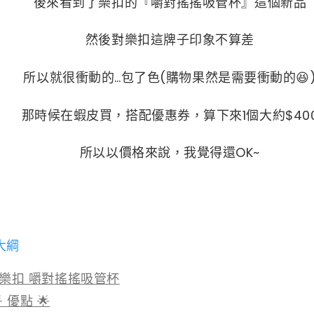
後來看到了樂扣的『嚼對搖搖吸管杯』這個新品
然後對樂扣這牌子印象不算差
所以就很衝動的…包了色(購物果然是需要衝動的😆
那時候在蝦皮買，搭配優惠券，算下來1個大約$40
所以以價格來說，我覺得還OK~
大綱
樂扣 嚼對搖搖吸管杯
 優點 🌟