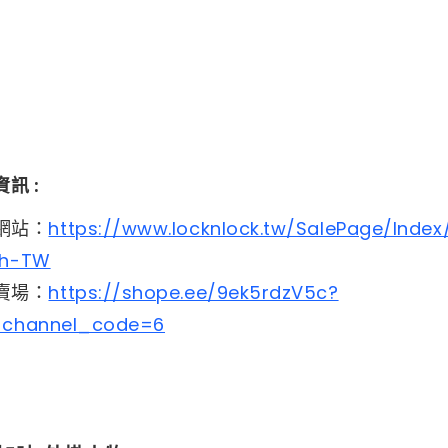
 : ​
方網站：
https://www.locknlock.tw/SalePage/Index
zh-TW
皮賣場：
https://shope.ee/9ek5rdzV5c?
_channel_code=6