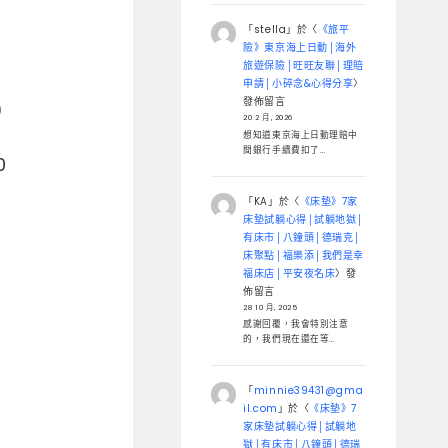
「
stella
」於〈
《旅平
險》東京海上日動│海外
旅遊保險│旺旺友聯│理賠
申請│小碎念&心得分享
〉
發佈留言
)
20 2 月, 2026
想知道東京海上日動理賠中
間銀行手續費扣了…
0
「
KA
」於〈
《床墊》7家
床墊試躺心得│試躺地獄│
有床市│八鐘頭│德瑞克│
床聚點│福樂添│我們是幸
福床店│平安夜名床
〉發
佈留言
28 10 月, 2025
感謝回覆，我會特別注意
的，我們現在還在等…
「
minnie39431@gma
il.com
」於〈
《床墊》7
家床墊試躺心得│試躺地
獄│有床市│八鐘頭│德瑞