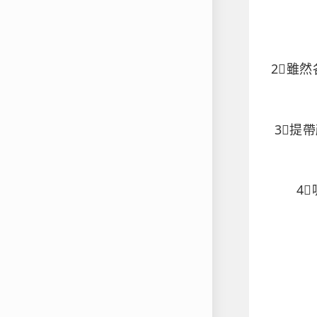
2⃣雖
3⃣提
4