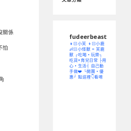
沒關係
fudeerbeast
👧🏻小芙 👦🏻小鹿
不怕
👶🏻小怪獸 = 芙鹿
獸
┌吃喝 • 玩樂┐
吃貨×育兒日常
├用
心 • 生活┤ 自己動
手做❤️
└開團 • 優
惠┘ 點這裡👇看唷
角