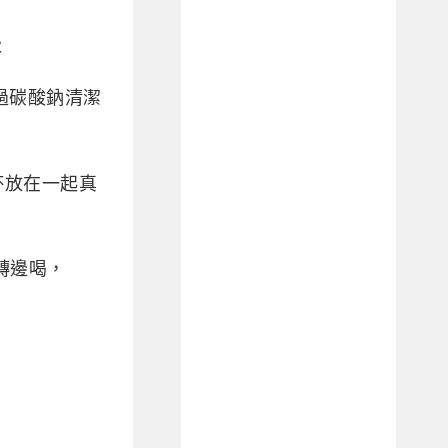
吸
過碳酸鈉清潔
杯放在一起真
轉邊喝，