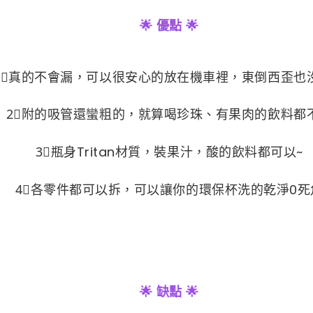
🌟 優點 🌟
1⃣真的不會漏，可以很安心的放在機車裡，東倒西歪也
2⃣附的吸管還蠻粗的，就算喝珍珠、有果肉的飲料都
3⃣瓶身Tritan材質，裝果汁，酸的飲料都可以~
4⃣各零件都可以拆，可以讓你的環保杯洗的乾淨0死
🌟 缺點 🌟