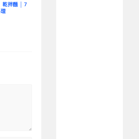
 乾拌麵 │ 7
料理