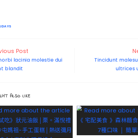
IDAYS
vious Post
N
orbi lacinia molestie dui
Tincidunt malesu
t blandit
ultrices 
GHT ALSO LIKE