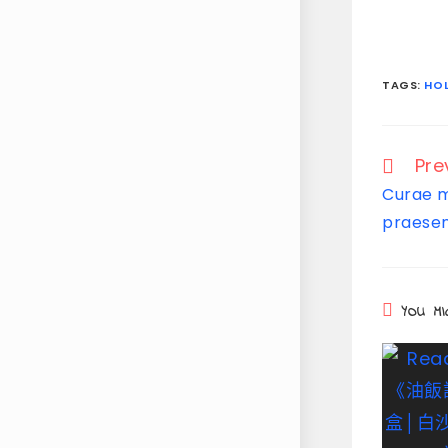
TAGS
:
HOL
Pre
Curae m
praesen
YOU MI