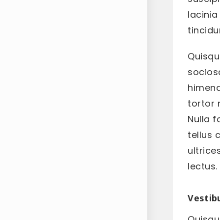
lacinia
tincidu
Quisqu
socios
himena
tortor
Nulla f
tellus
ultrice
lectus
Vestib
Quisqu