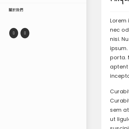
關於我們
Lorem i
nec od
nisi. N
ipsum.
porta.
aptent
incept
Curabit
Curabi
sem at
ut ligu
suscipi