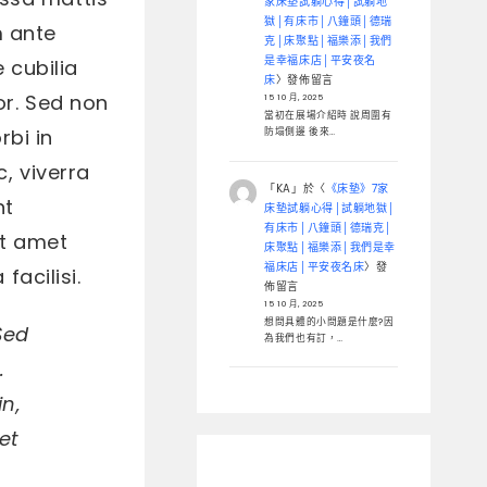
家床墊試躺心得│試躺地
獄│有床市│八鐘頭│德瑞
m ante
克│床聚點│福樂添│我們
是幸福床店│平安夜名
 cubilia
床
〉發佈留言
or. Sed non
15 10 月, 2025
當初在展場介紹時 說周圍有
bi in
防塌側邊 後來…
, viverra
「
KA
」於〈
《床墊》7家
nt
床墊試躺心得│試躺地獄│
有床市│八鐘頭│德瑞克│
it amet
床聚點│福樂添│我們是幸
福床店│平安夜名床
〉發
facilisi.
佈留言
15 10 月, 2025
想問具體的小問題是什麼?因
Sed
為我們也有訂，…
.
in,
et