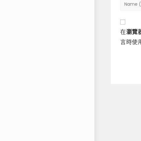
在
瀏覽
言時使