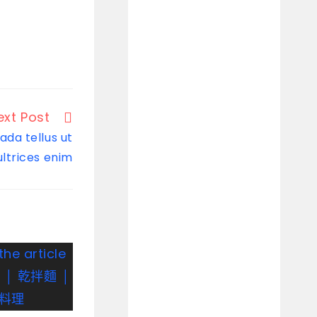
ext Post
ada tellus ut
ultrices enim