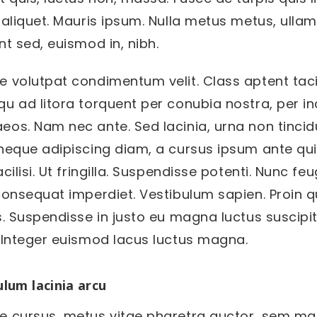
 aliquet. Mauris ipsum. Nulla metus metus, ullam
nt sed, euismod in, nibh.
e volutpat condimentum velit. Class aptent taci
qu ad litora torquent per conubia nostra, per i
eos. Nam nec ante. Sed lacinia, urna non tincid
 neque adipiscing diam, a cursus ipsum ante quis
acilisi. Ut fringilla. Suspendisse potenti. Nunc fe
 consequat imperdiet. Vestibulum sapien. Proin 
s. Suspendisse in justo eu magna luctus suscipit
. Integer euismod lacus luctus magna.
ulum lacinia arcu
e cursus, metus vitae pharetra auctor, sem ma