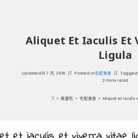
Aliquet Et Iaculis Et
Ligula
Updated
31 7 月, 2016
Posted in
宅配美食
Tagged
2 mins read
>
揪愛吃
>
宅配美食
>
Aliquet et iaculis 
uet et iaculis et viverra vitae li