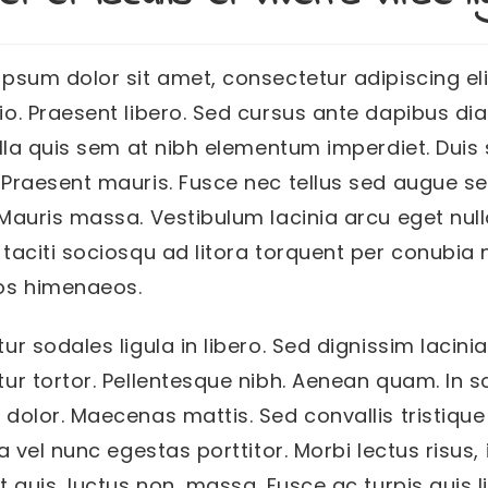
psum dolor sit amet, consectetur adipiscing elit
io. Praesent libero. Sed cursus ante dapibus di
ulla quis sem at nibh elementum imperdiet. Duis 
 Praesent mauris. Fusce nec tellus sed augue 
 Mauris massa. Vestibulum lacinia arcu eget null
 taciti sociosqu ad litora torquent per conubia 
os himenaeos.
ur sodales ligula in libero. Sed dignissim lacini
tur tortor. Pellentesque nibh. Aenean quam. In s
 dolor. Maecenas mattis. Sed convallis tristique
la vel nunc egestas porttitor. Morbi lectus risus, i
t quis, luctus non, massa. Fusce ac turpis quis l