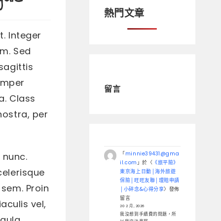
熱門文章
. Integer
am. Sed
sagittis
semper
留言
a. Class
nostra, per
「
minnie39431@gma
a nunc.
il.com
」於〈
《旅平險》
celerisque
東京海上日動│海外旅遊
保險│旺旺友聯│理賠申請
 sem. Proin
│小碎念&心得分享
〉發佈
留言
aculis vel,
20 2 月, 2026
我沒想到手續費的問題，所
igula