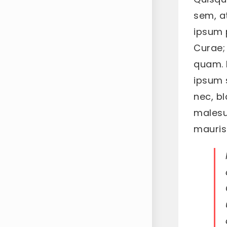
sem, a
ipsum p
Curae; 
quam. 
ipsum s
nec, bl
malesua
mauris.