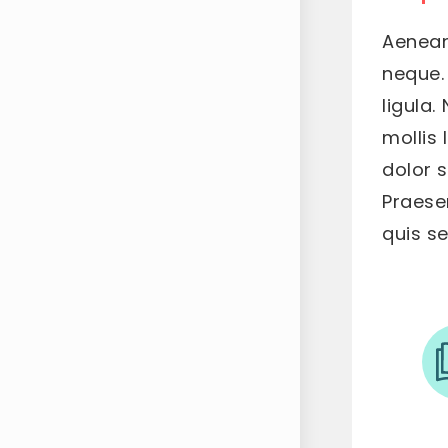
Aenean 
neque. 
ligula.
mollis
dolor s
Praesen
quis s