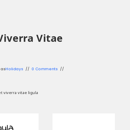
 Viverra Vitae
 as
Holidays
0 Comments
et viverra vitae ligula
gula