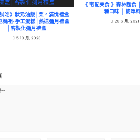
《 宅配美食 》森林麵食 │
種口味 │ 簡單
試吃》狀元油飯│栗。滿悅禮盒
屯媽祖-手工蛋糕│熱送彌月禮盒
26 6 月, 2021
│客製化彌月禮盒
5 10 月, 2023
言