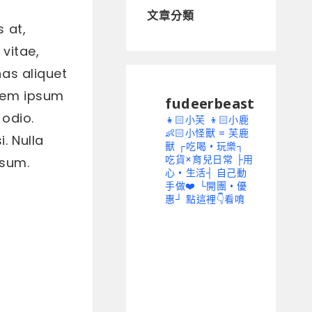
文章分類
s at,
 vitae,
nas aliquet
orem ipsum
fudeerbeast
 odio.
👧🏻小芙 👦🏻小鹿
👶🏻小怪獸 = 芙鹿
. Nulla
獸
┌吃喝 • 玩樂┐
吃貨×育兒日常
├用
psum.
心 • 生活┤ 自己動
手做❤️
└開團 • 優
惠┘ 點這裡👇看唷