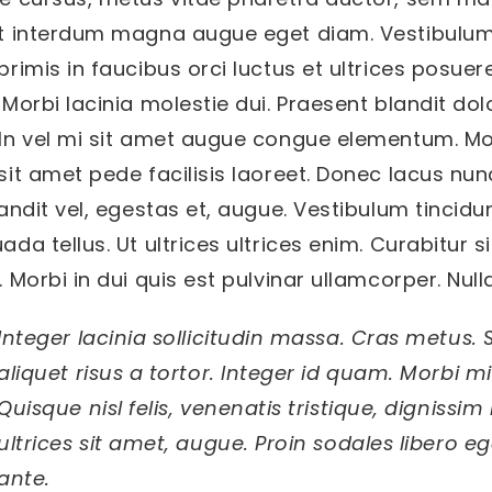
t interdum magna augue eget diam. Vestibulu
rimis in faucibus orci luctus et ultrices posuere
Morbi lacinia molestie dui. Praesent blandit dol
In vel mi sit amet augue congue elementum. Mor
it amet pede facilisis laoreet. Donec lacus nunc
andit vel, egestas et, augue. Vestibulum tincidu
da tellus. Ut ultrices ultrices enim. Curabitur s
 Morbi in dui quis est pulvinar ullamcorper. Nulla 
Integer lacinia sollicitudin massa. Cras metus. 
aliquet risus a tortor. Integer id quam. Morbi mi
Quisque nisl felis, venenatis tristique, dignissim 
ultrices sit amet, augue. Proin sodales libero eg
ante.