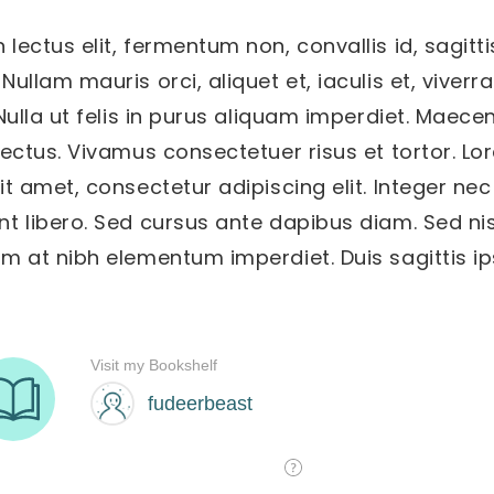
lectus elit, fermentum non, convallis id, sagitti
Nullam mauris orci, aliquet et, iaculis et, viverra
 Nulla ut felis in purus aliquam imperdiet. Maece
 lectus. Vivamus consectetuer risus et tortor. L
it amet, consectetur adipiscing elit. Integer nec
t libero. Sed cursus ante dapibus diam. Sed nisi
em at nibh elementum imperdiet. Duis sagittis i