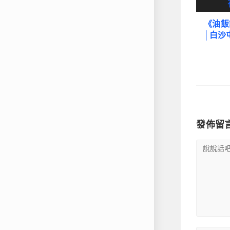
《油飯
│白沙
發佈留