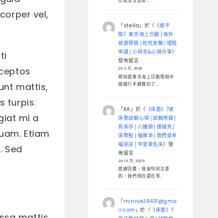
以我沒注意耶… …
corper vel,
「
stella
」於〈
《旅平
險》東京海上日動│海外
旅遊保險│旺旺友聯│理賠
申請│小碎念&心得分享
〉
ti
發佈留言
nceptos
20 2 月, 2026
想知道東京海上日動理賠中
unt mattis,
間銀行手續費扣了…
 turpis.
「
KA
」於〈
《床墊》7家
ugiat mi a
床墊試躺心得│試躺地獄│
有床市│八鐘頭│德瑞克│
quam. Etiam
床聚點│福樂添│我們是幸
福床店│平安夜名床
〉發
. Sed
佈留言
28 10 月, 2025
感謝回覆，我會特別注意
的，我們現在還在等…
「
minnie39431@gma
il.com
」於〈
《床墊》7
ssa mattis