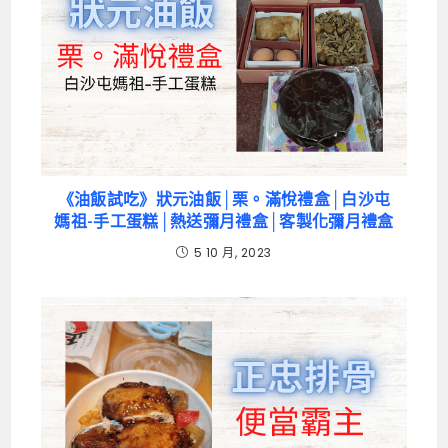
《油飯試吃》狀元油飯│栗。滿悅禮盒│白沙屯
媽祖-手工蛋糕│熱送彌月禮盒│客製化彌月禮盒
5 10 月, 2023