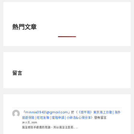
熱門文章
留言
「
minnie39431@gmail.com
」於〈
《旅平險》東京海上日動│海外
旅遊保險│旺旺友聯│理賠申請│小碎念&心得分享
〉發佈留言
20 2 月, 2026
我沒想到手續費的問題，所以我沒注意耶… …