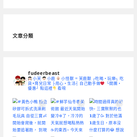
文章分類
fudeerbeast
小芙
小鹿
小怪獸 = 芙鹿獸
┌吃喝 • 玩樂┐ 吃
貨×育兒日常
├用心 • 生活┤ 自己動手做
└開團 •
優惠┘ 點這裡
看唷